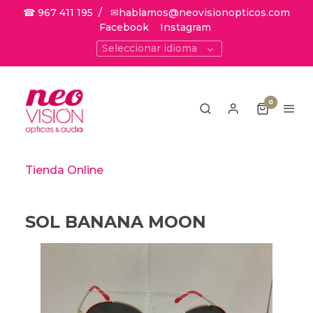
☎ 967 411 195
/
✉hablamos@neovisionopticos.com
Facebook
Instagram
Seleccionar idioma
0
Tienda Online
SOL BANANA MOON