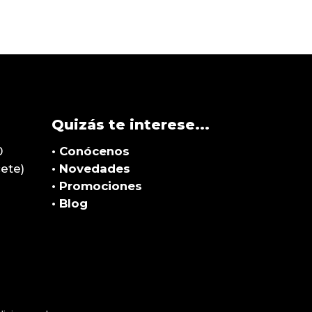
Quizás te interese...
0
• Conócenos
cete)
•
Novedades
• Promociones
• Blog