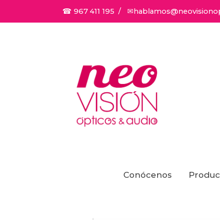
☎ 967 411 195
/
✉hablamos@neovisionop
Tienda Online
SOL TOUS
Conócenos
Produc