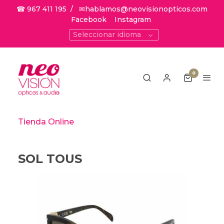
☎ 967 411 195
/
✉hablamos@neovisionopticos.com
Facebook
Instagram
Seleccionar idioma
0
Tienda Online
SOL TOUS